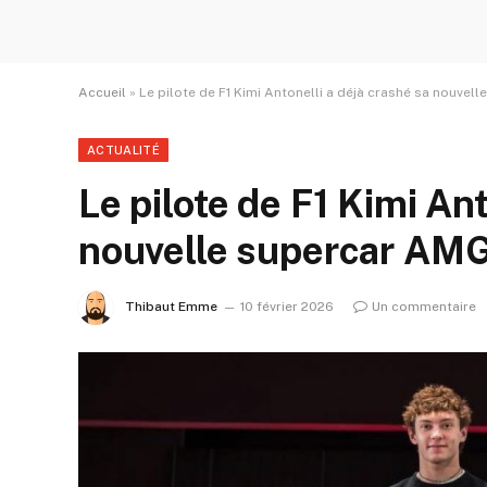
Accueil
»
Le pilote de F1 Kimi Antonelli a déjà crashé sa nouvel
ACTUALITÉ
Le pilote de F1 Kimi Ant
nouvelle supercar AMG
Thibaut Emme
10 février 2026
Un commentaire