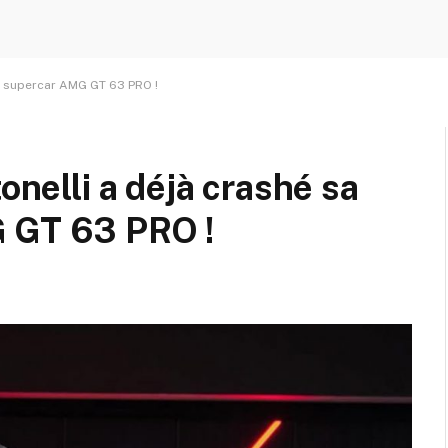
le supercar AMG GT 63 PRO !
onelli a déjà crashé sa
 GT 63 PRO !