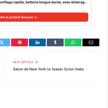
nflage rapide, batterie longue durée, avec éclairage,
Voir le produit Amazon →
k
Twitter
Pinterest
LinkedIn
Tumblr
WhatsApp
Email
NEXT ARTICLE
Salon de New York: le teaser Scion Hako