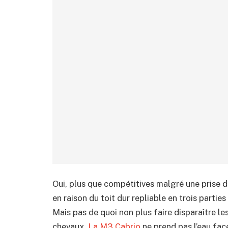
Oui, plus que compétitives malgré une prise
en raison du toit dur repliable en trois part
Mais pas de quoi non plus faire disparaître l
chevaux.
La M3 Cabrio
ne prend pas l’eau fac