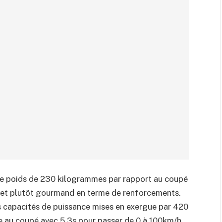
 de poids de 230 kilogrammes par rapport au coupé
ies et plutôt gourmand en terme de renforcements.
es capacités de puissance mises en exergue par 420
e au coupé avec 5.3s pour passer de 0 à 100km/h.