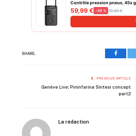
Contrôle pression pneus, 45s go
grand cylindre à air 27 mm
59,99 €
79,99 €
−25 %
SHARE.
Faceboo
PREVIOUS ARTICLE
Genève Live: Pininfarina Sintesi concept
part2
La rédaction