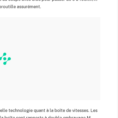
 broutille assurément.
lle technologie quant à la boîte de vitesses. Les
é la boîte sept rapports à double embrayage M-