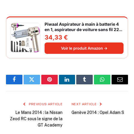
Piwaal Aspirateur à main à batterie 4
en 1, aspirateur de voiture sans fil 22
000 Pa avec moteur sans balais,
34,33 €
souffleur électrique à air comprimé
220 000 tr/min 3 vitesses pour poils
Voir le produit Amazon →
d'animaux
Facebook
Twitter
Pinterest
LinkedIn
Tumblr
WhatsApp
Email
PREVIOUS ARTICLE
NEXT ARTICLE
Le Mans 2014 : la Nissan
Genève 2014 : Opel Adam S
Zeod RC sous le signe de la
GT Academy