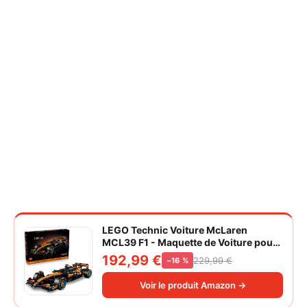
LEGO Technic Voiture McLaren
MCL39 F1 - Maquette de Voiture pour
Adulte - Set de Construction Formule 1
192,99 €
229,99 €
−16 %
Collector - Moteur V6 & Différentiel -
Idée Cadeau pour Fans de Sport
Voir le produit Amazon →
Automobile 42228