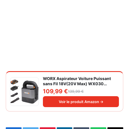
WORX Aspirateur Voiture Puissant
sans Fil 18V(20V Max) WX030
Aspirateur à Main sur Batterie 150W
109,99 €
139,99 €
10KPa avec Boîte de Rangement
Intégrée Dépoussiérage Maille
Voir le produit Amazon →
filtrante Lavable