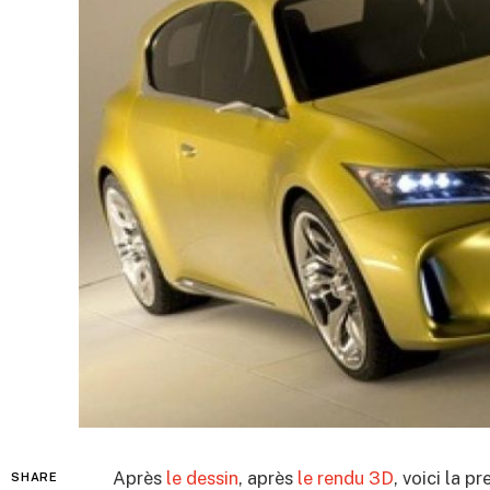
Après
le dessin
, après
le rendu 3D
, voici la 
SHARE