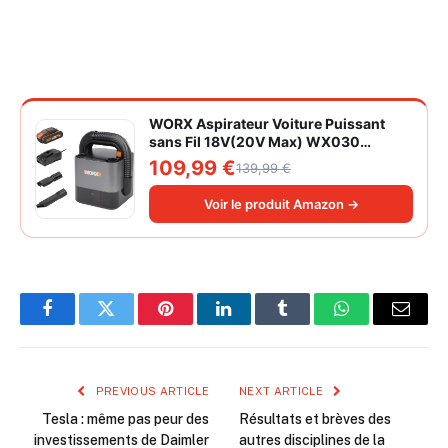
WORX Aspirateur Voiture Puissant
sans Fil 18V(20V Max) WX030
Aspirateur à Main sur Batterie 150W
109,99 €
139,99 €
10KPa avec Boîte de Rangement
Intégrée Dépoussiérage Maille
Voir le produit Amazon →
filtrante Lavable
Facebook
Twitter
Pinterest
LinkedIn
Tumblr
WhatsApp
Email
PREVIOUS ARTICLE
NEXT ARTICLE
Tesla : même pas peur des
Résultats et brèves des
investissements de Daimler
autres disciplines de la