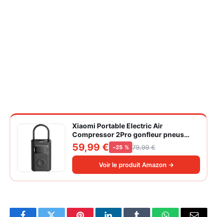
Xiaomi Portable Electric Air
Compressor 2Pro gonfleur pneus
voiture | ±1PSI Contrôle pression
59,99 €
79,99 €
−25 %
pneus, 45s gonflage rapide, batterie
longue durée, avec éclairage, grand
Voir le produit Amazon →
cylindre à air 27 mm