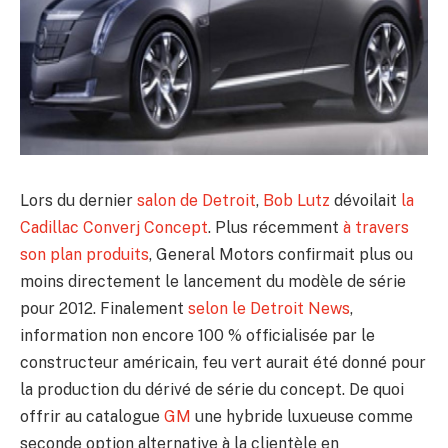
Lors du dernier
salon de Detroit
,
Bob Lutz
dévoilait
la
Cadillac Converj Concept
. Plus récemment
à travers
son plan produits
, General Motors confirmait plus ou
moins directement le lancement du modèle de série
pour 2012. Finalement
selon le Detroit News
,
information non encore 100 % officialisée par le
constructeur américain, feu vert aurait été donné pour
la production du dérivé de série du concept. De quoi
offrir au catalogue
GM
une hybride luxueuse comme
seconde option alternative à la clientèle en