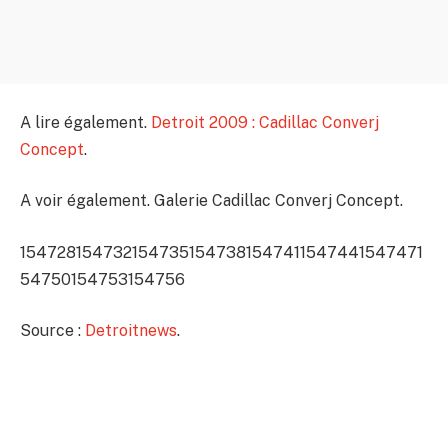
A lire également.
Detroit 2009 : Cadillac Converj
Concept
.
A voir également. Galerie Cadillac Converj Concept.
154728
154732
154735
154738
154741
154744
154747
1
54750
154753
154756
Source :
Detroitnews
.