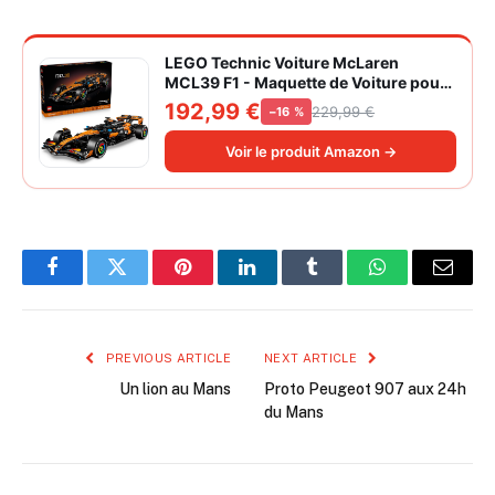
LEGO Technic Voiture McLaren
MCL39 F1 - Maquette de Voiture pour
Adulte - Set de Construction Formule 1
192,99 €
229,99 €
−16 %
Collector - Moteur V6 & Différentiel -
Idée Cadeau pour Fans de Sport
Voir le produit Amazon →
Automobile 42228
Facebook
Twitter
Pinterest
LinkedIn
Tumblr
WhatsApp
Email
PREVIOUS ARTICLE
NEXT ARTICLE
Un lion au Mans
Proto Peugeot 907 aux 24h
du Mans