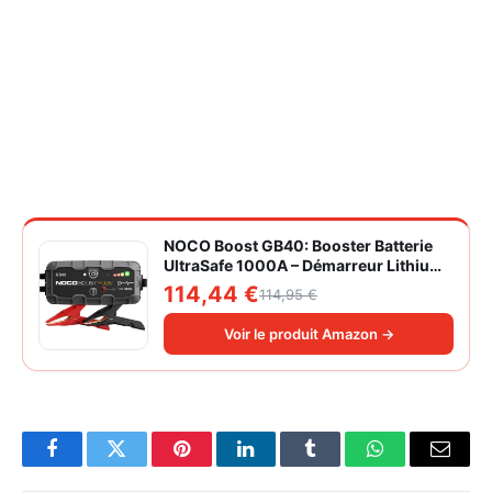
NOCO Boost GB40: Booster Batterie
UltraSafe 1000A – Démarreur Lithium
12V Portable avec Powerbank et
114,44 €
114,95 €
Chargeur USB – pour Moteurs
Essence 6,0L et Diesel 3,0L
Voir le produit Amazon →
Facebook
Twitter
Pinterest
LinkedIn
Tumblr
WhatsApp
Email