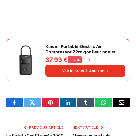
Xiaomi Portable Electric Air
Compressor 2Pro gonfleur pneus
voiture | ±1PSI Contrôle pression
67,93 €
79,99 €
−15 %
pneus, 45s gonflage rapide, batterie
longue durée, avec éclairage, grand
Voir le produit Amazon →
cylindre à air 27 mm
Facebook
Twitter
Pinterest
LinkedIn
Tumblr
WhatsApp
Email
PREVIOUS ARTICLE
NEXT ARTICLE
Le Safety Car F1 cuvée 2009
Nissan : querelle de