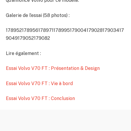
qu’annonce Volvo pour ce modèle.
Galerie de l’essai (58 photos) :
178952
178956
178971
178995
179004
179028
179034
17
9049
179052
179082
Lire également :
Essai Volvo V70 FT : Présentation & Design
Essai Volvo V70 FT : Vie à bord
Essai Volvo V70 FT : Conclusion