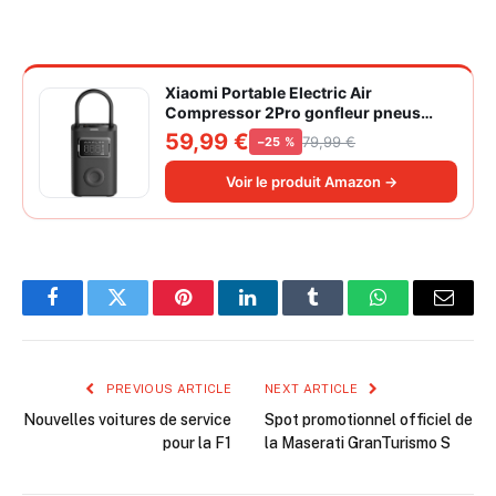
Xiaomi Portable Electric Air
Compressor 2Pro gonfleur pneus
voiture | ±1PSI Contrôle pression
59,99 €
79,99 €
−25 %
pneus, 45s gonflage rapide, batterie
longue durée, avec éclairage, grand
Voir le produit Amazon →
cylindre à air 27 mm
Facebook
Twitter
Pinterest
LinkedIn
Tumblr
WhatsApp
Email
PREVIOUS ARTICLE
NEXT ARTICLE
Nouvelles voitures de service
Spot promotionnel officiel de
pour la F1
la Maserati GranTurismo S