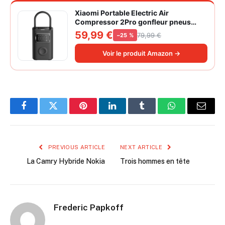
Xiaomi Portable Electric Air
Compressor 2Pro gonfleur pneus
voiture | ±1PSI Contrôle pression
59,99 €
79,99 €
−25 %
pneus, 45s gonflage rapide, batterie
longue durée, avec éclairage, grand
Voir le produit Amazon →
cylindre à air 27 mm
Facebook
Twitter
Pinterest
LinkedIn
Tumblr
WhatsApp
Email
PREVIOUS ARTICLE
NEXT ARTICLE
La Camry Hybride Nokia
Trois hommes en tête
Frederic Papkoff