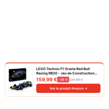
LEGO Technic F1 Oracle Red Bull
Racing RB20 - Jeu de Construction
Collector pour Adulte - Inclut Un
159,99 €
229,99 €
−30 %
Moteur V6 et Une boîte de Vitesses -
Idée Cadeau pour passionnés de
Voir le produit Amazon →
Formule 1 42206