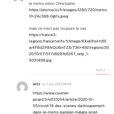
le métro selon Christophe
https://photos.lci.fr/images/1280/720/
metro-
10-24c388-0@1x.jpeg
mais ce n’est pas toujours le cas
https://france3-
regions.francetvinfo.fr/image/KXxk9toHt8S
w4P8dZP8NQU6mTZ8/736×492/regions/20
20/10/07/5f7d9281b6267_ratp_1-
5031498.jpg
REPLY
wizz
on
1 juin 2021 8h09
https://www.courrier-
picard.fr/id131054/article/2020-10-
05/covid-19-des-scenes-dattroupement-
dans-le-metro-parisien-malgre-letat-