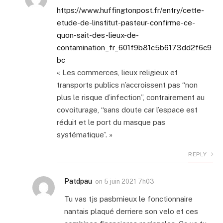
https://www.huffingtonpost.fr/entry/cette-
etude-de-linstitut-pasteur-confirme-ce-
quon-sait-des-lieux-de-
contamination_fr_601f9b81c5b6173dd2f6c9
bc
« Les commerces, lieux religieux et
transports publics n’accroissent pas “non
plus le risque d’infection”, contrairement au
covoiturage, “sans doute car l’espace est
réduit et le port du masque pas
systématique”. »
REPLY
Patdpau
on
5 juin 2021 7h03
Tu vas tjs pasbmieux le fonctionnaire
nantais plaqué derriere son velo et ces