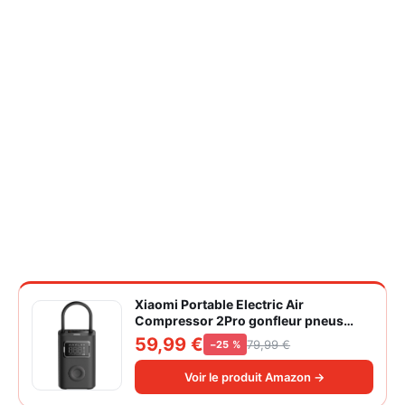
Xiaomi Portable Electric Air
Compressor 2Pro gonfleur pneus
voiture | ±1PSI Contrôle pression
59,99 €
79,99 €
−25 %
pneus, 45s gonflage rapide, batterie
longue durée, avec éclairage, grand
Voir le produit Amazon →
cylindre à air 27 mm