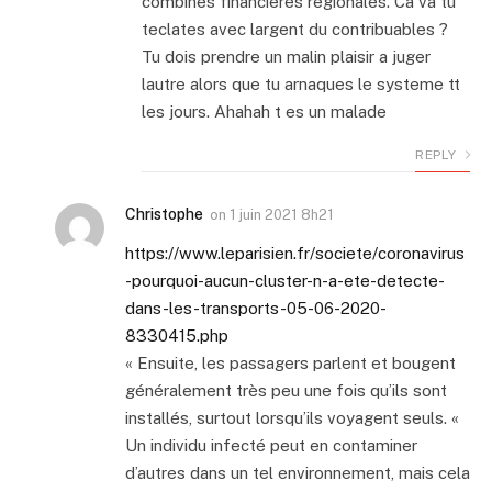
combines financieres regionales. Ca va tu
teclates avec largent du contribuables ?
Tu dois prendre un malin plaisir a juger
lautre alors que tu arnaques le systeme tt
les jours. Ahahah t es un malade
REPLY
Christophe
on
1 juin 2021 8h21
https://www.leparisien.fr/societe/coronavirus
-pourquoi-aucun-cluster-n-a-ete-detecte-
dans-les-transports-05-06-2020-
8330415.php
« Ensuite, les passagers parlent et bougent
généralement très peu une fois qu’ils sont
installés, surtout lorsqu’ils voyagent seuls. «
Un individu infecté peut en contaminer
d’autres dans un tel environnement, mais cela