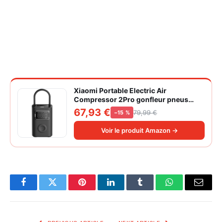
Xiaomi Portable Electric Air
Compressor 2Pro gonfleur pneus
voiture | ±1PSI Contrôle pression
67,93 €
79,99 €
−15 %
pneus, 45s gonflage rapide, batterie
longue durée, avec éclairage, grand
Voir le produit Amazon →
cylindre à air 27 mm
Facebook
Twitter
Pinterest
LinkedIn
Tumblr
WhatsApp
Email