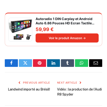
Autoradio 1 DIN Carplay et Android
Auto 6.86 Pouces HD Ecran Tactile
Poste Radio Voiture Soutien Lien
59,99 €
Miroir iOS/Android/Radio FM/USB/EQ
Autoradio Bluetooth Caméra de Recul
Voir le produit Amazon →
Facebook
Twitter
Pinterest
LinkedIn
Tumblr
WhatsApp
Email
PREVIOUS ARTICLE
NEXT ARTICLE
Landwind importé au Brésil!
Vidéo : la production de l’Audi
R8 Spyder