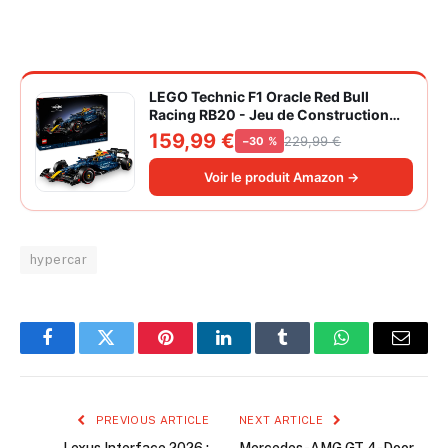
LEGO Technic F1 Oracle Red Bull
Racing RB20 - Jeu de Construction
Collector pour Adulte - Inclut Un
159,99 €
229,99 €
−30 %
Moteur V6 et Une boîte de Vitesses -
Idée Cadeau pour passionnés de
Voir le produit Amazon →
Formule 1 42206
hypercar
Facebook
Twitter
Pinterest
LinkedIn
Tumblr
WhatsApp
Email
PREVIOUS ARTICLE
NEXT ARTICLE