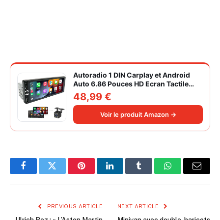
Autoradio 1 DIN Carplay et Android
Auto 6.86 Pouces HD Ecran Tactile
Poste Radio Voiture Soutien Lien
48,99 €
Miroir iOS/Android/Radio FM/USB/EQ
Autoradio Bluetooth Caméra de Recul
Voir le produit Amazon →
Facebook
Twitter
Pinterest
LinkedIn
Tumblr
WhatsApp
Email
PREVIOUS ARTICLE
NEXT ARTICLE