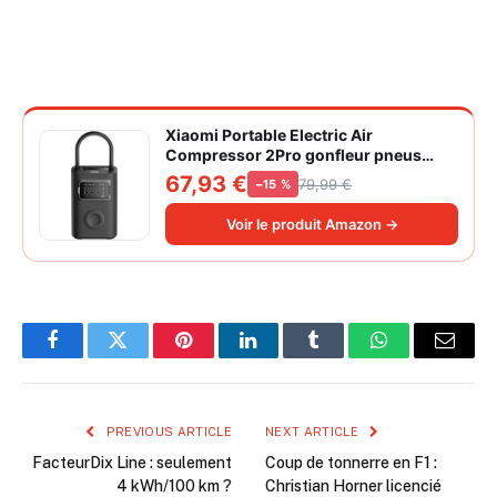
Xiaomi Portable Electric Air
Compressor 2Pro gonfleur pneus
voiture | ±1PSI Contrôle pression
67,93 €
79,99 €
−15 %
pneus, 45s gonflage rapide, batterie
longue durée, avec éclairage, grand
Voir le produit Amazon →
cylindre à air 27 mm
Facebook
Twitter
Pinterest
LinkedIn
Tumblr
WhatsApp
Email
PREVIOUS ARTICLE
NEXT ARTICLE
FacteurDix Line : seulement
Coup de tonnerre en F1 :
4 kWh/100 km ?
Christian Horner licencié