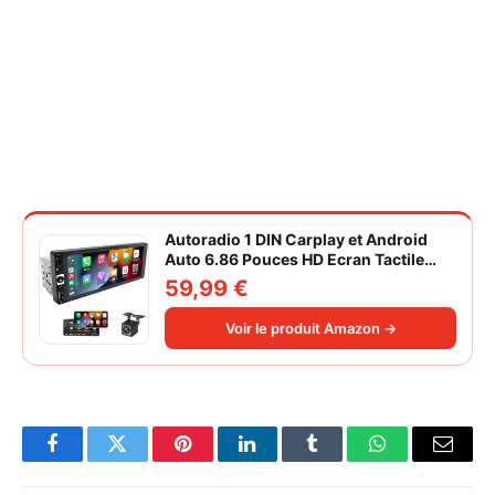
Autoradio 1 DIN Carplay et Android
Auto 6.86 Pouces HD Ecran Tactile
Poste Radio Voiture Soutien Lien
59,99 €
Miroir iOS/Android/Radio FM/USB/EQ
Autoradio Bluetooth Caméra de Recul
Voir le produit Amazon →
Facebook
Twitter
Pinterest
LinkedIn
Tumblr
WhatsApp
Email