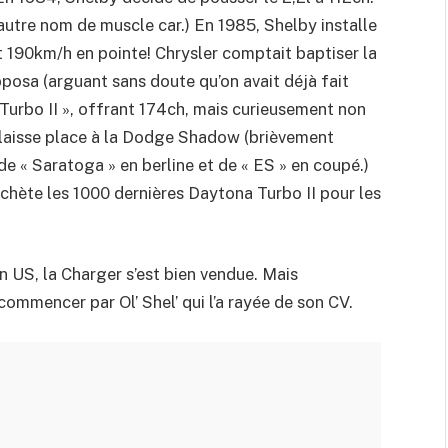
autre nom de muscle car.) En 1985, Shelby installe
t 190km/h en pointe! Chrysler comptait baptiser la
posa (arguant sans doute qu’on avait déjà fait
 Turbo II », offrant 174ch, mais curieusement non
i laisse place à la Dodge Shadow (brièvement
e « Saratoga » en berline et de « ES » en coupé.)
achète les 1000 dernières Daytona Turbo II pour les
 US, la Charger s’est bien vendue. Mais
commencer par Ol’ Shel’ qui l’a rayée de son CV.