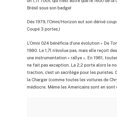
un 1,7l 70ch, qui n’est autre que le 1600 de l
Brésil sous son badge!
Dés 1979, l’Omni/Horizon eut son dérivé coupé
Coupé 3 portes.)
L’Omni 024 bénéficia d’une évolution « De T
1980. Le 1,7l n’évolue pas, mais elle reçoit 
une instrumentation « rallye ». En 1981, toute
ne fait pas exception. La 2,2 porte alors le n
traction, c’est un sacrilège pour les puristes. 
la Charger (comme toutes les voitures de Chrys
médiocre. Même les Americains sont en sont c