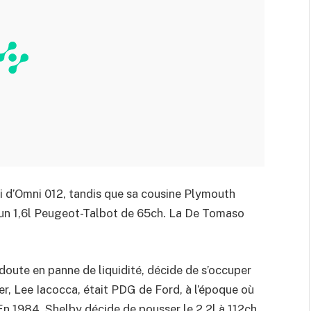
i d’Omni 012, tandis que sa cousine Plymouth
à un 1,6l Peugeot-Talbot de 65ch. La De Tomaso
doute en panne de liquidité, décide de s’occuper
ler, Lee Iacocca, était PDG de Ford, à l’époque où
n 1984, Shelby décide de pousser le 2,2l à 112ch.