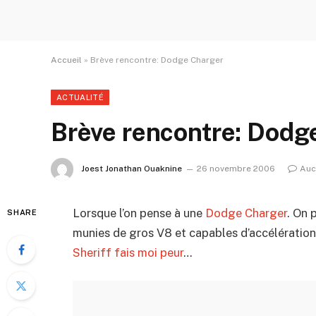
Accueil
»
Brève rencontre: Dodge Charger
ACTUALITÉ
Brève rencontre: Dodg
Joest Jonathan Ouaknine
26 novembre 2006
Auc
Lorsque l’on pense à une
Dodge Charger
. On 
SHARE
munies de gros V8 et capables d’accélératio
Sheriff fais moi peur
…