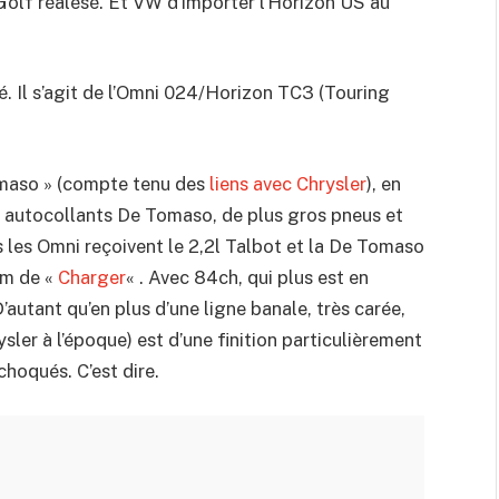
a Golf réalésé. Et VW d’importer l’Horizon US au
. Il s’agit de l’Omni 024/Horizon TC3 (Touring
omaso » (compte tenu des
liens avec Chrysler
), en
des autocollants De Tomaso, de plus gros pneus et
s les Omni reçoivent le 2,2l Talbot et la De Tomaso
om de «
Charger
« . Avec 84ch, qui plus est en
D’autant qu’en plus d’une ligne banale, très carée,
ler à l’époque) est d’une finition particulièrement
hoqués. C’est dire.