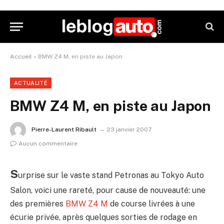
Accueil
»
BMW Z4 M, en piste au Japon
ACTUALITÉ
BMW Z4 M, en piste au Japon
Pierre-Laurent Ribault
23 janvier 2007
Aucun commentaire
S
urprise sur le vaste stand Petronas au Tokyo Auto
Salon, voici une rareté, pour cause de nouveauté: une
des premières
BMW Z4 M
de course livrées à une
écurie privée, après quelques sorties de rodage en