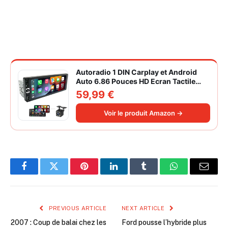
Autoradio 1 DIN Carplay et Android
Auto 6.86 Pouces HD Ecran Tactile
Poste Radio Voiture Soutien Lien
59,99 €
Miroir iOS/Android/Radio FM/USB/EQ
Autoradio Bluetooth Caméra de Recul
Voir le produit Amazon →
Facebook
Twitter
Pinterest
LinkedIn
Tumblr
WhatsApp
Email
PREVIOUS ARTICLE
NEXT ARTICLE
2007 : Coup de balai chez les
Ford pousse l’hybride plus