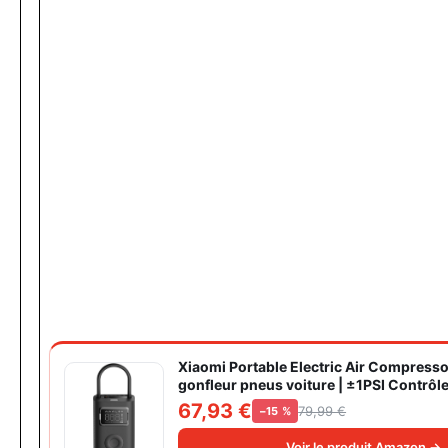
Xiaomi Portable Electric Air Compress
gonfleur pneus voiture | ±1PSI Contrôl
pneus, 45s gonflage rapide, batterie lo
67,93 €
79,99 €
−15 %
avec éclairage, grand cylindre à air 27
Voir le produit Amazon →