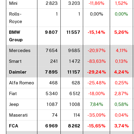
Mini
2 823
3 203
-11,86%
1,52%
Rolls-
1
1
0,00%
0,00%
Royce
BMW
9 807
11 557
-15,14%
5,26%
Group
Mercedes
7 654
9 685
-20,97%
4,11%
Smart
241
1 472
-83,63%
0,13%
Daimler
7 895
11 157
-29,24%
4,24%
Alfa Romeo
468
628
-25,48%
0,25%
Fiat
5 340
6 512
-18,00%
2,87%
Jeep
1 087
1 008
7,84%
0,58%
Maserati
74
114
-35,09%
0,04%
FCA
6 969
8 262
-15,65%
3,74%