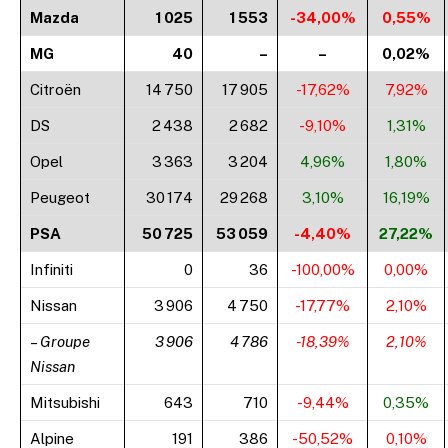
Mazda
1 025
1 553
-34,00%
0,55%
MG
40
–
–
0,02%
Citroën
14 750
17 905
-17,62%
7,92%
DS
2 438
2 682
-9,10%
1,31%
Opel
3 363
3 204
4,96%
1,80%
Peugeot
30 174
29 268
3,10%
16,19%
PSA
50 725
53 059
-4,40%
27,22%
Infiniti
0
36
-100,00%
0,00%
Nissan
3 906
4 750
-17,77%
2,10%
– Groupe
3 906
4 786
-18,39%
2,10%
Nissan
Mitsubishi
643
710
-9,44%
0,35%
Alpine
191
386
-50,52%
0,10%