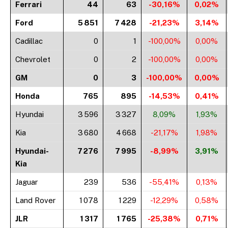
Ferrari
44
63
-30,16%
0,02%
Ford
5 851
7 428
-21,23%
3,14%
Cadillac
0
1
-100,00%
0,00%
Chevrolet
0
2
-100,00%
0,00%
GM
0
3
-100,00%
0,00%
Honda
765
895
-14,53%
0,41%
Hyundai
3 596
3 327
8,09%
1,93%
Kia
3 680
4 668
-21,17%
1,98%
Hyundai-
7 276
7 995
-8,99%
3,91%
Kia
Jaguar
239
536
-55,41%
0,13%
Land Rover
1 078
1 229
-12,29%
0,58%
JLR
1 317
1 765
-25,38%
0,71%