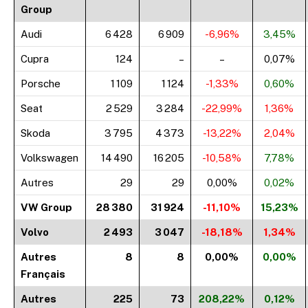
Group
Audi
6 428
6 909
-6,96%
3,45%
Cupra
124
–
–
0,07%
Porsche
1 109
1 124
-1,33%
0,60%
Seat
2 529
3 284
-22,99%
1,36%
Skoda
3 795
4 373
-13,22%
2,04%
Volkswagen
14 490
16 205
-10,58%
7,78%
Autres
29
29
0,00%
0,02%
VW Group
28 380
31 924
-11,10%
15,23%
Volvo
2 493
3 047
-18,18%
1,34%
Autres
8
8
0,00%
0,00%
Français
Autres
225
73
208,22%
0,12%