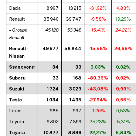
Dacia
8 997
13 215
-31,92%
4,83%
Renault
35 940
39 747
-9,58%
19,29%
– Groupe
45 128
53 348
-15,41%
24,22%
Renault
Renault-
49 677
58 844
-15,58%
26,66%
Nissan
Ssangyong
34
33
3,03%
0,02%
Subaru
33
168
-80,36%
0,02%
Suzuki
1 724
3 029
-43,08%
0,93%
Tesla
1 034
1 435
-27,94%
0,55%
Lexus
985
997
-1,20%
0,53%
Toyota
9 892
7 899
25,23%
5,31%
Toyota
10 877
8 896
22,27%
5,84%