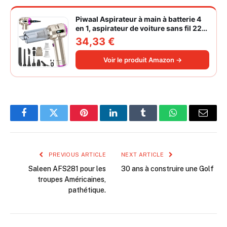
Piwaal Aspirateur à main à batterie 4
en 1, aspirateur de voiture sans fil 22
000 Pa avec moteur sans balais,
34,33 €
souffleur électrique à air comprimé
220 000 tr/min 3 vitesses pour poils
Voir le produit Amazon →
d'animaux
Facebook
Twitter
Pinterest
LinkedIn
Tumblr
WhatsApp
Email
PREVIOUS ARTICLE
NEXT ARTICLE
Saleen AFS281 pour les
30 ans à construire une Golf
troupes Américaines,
pathétique.