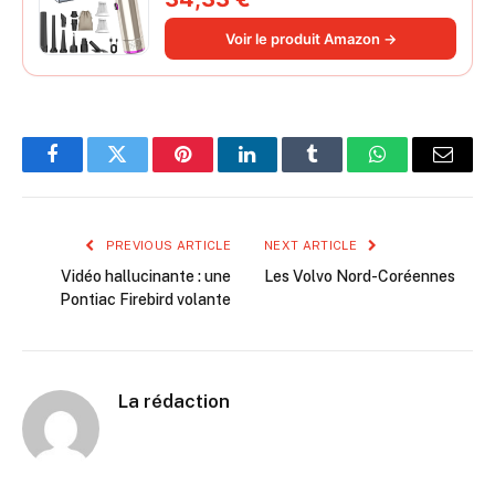
souffleur électrique à air comprimé
220 000 tr/min 3 vitesses pour poils
Voir le produit Amazon →
d'animaux
Facebook
Twitter
Pinterest
LinkedIn
Tumblr
WhatsApp
Email
PREVIOUS ARTICLE
NEXT ARTICLE
Vidéo hallucinante : une
Les Volvo Nord-Coréennes
Pontiac Firebird volante
La rédaction