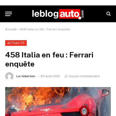
Accueil
»
458 Italia en feu : Ferrari enquête
ACTUALITÉ
458 Italia en feu : Ferrari
enquête
La rédaction
25 août 2010
Aucun commentaire