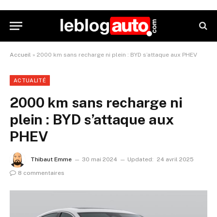
Accueil
»
2000 km sans recharge ni plein : BYD s’attaque aux PHEV
ACTUALITÉ
2000 km sans recharge ni
plein : BYD s’attaque aux
PHEV
Thibaut Emme
30 mai 2024
Updated:
24 avril 2025
8 commentaires