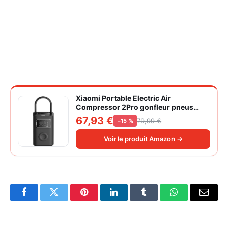
Xiaomi Portable Electric Air
Compressor 2Pro gonfleur pneus
voiture | ±1PSI Contrôle pression
67,93 €
79,99 €
−15 %
pneus, 45s gonflage rapide, batterie
longue durée, avec éclairage, grand
Voir le produit Amazon →
cylindre à air 27 mm
Facebook
Twitter
Pinterest
LinkedIn
Tumblr
WhatsApp
Email