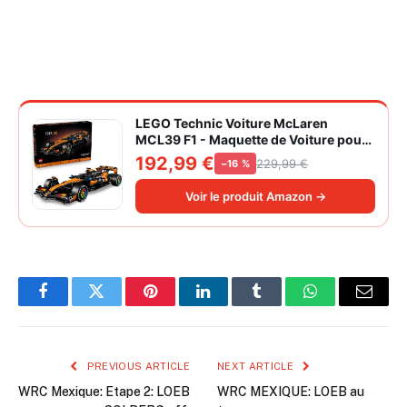
LEGO Technic Voiture McLaren
MCL39 F1 - Maquette de Voiture pour
Adulte - Set de Construction Formule 1
192,99 €
229,99 €
−16 %
Collector - Moteur V6 & Différentiel -
Idée Cadeau pour Fans de Sport
Voir le produit Amazon →
Automobile 42228
Facebook
Twitter
Pinterest
LinkedIn
Tumblr
WhatsApp
Email
PREVIOUS ARTICLE
NEXT ARTICLE
WRC Mexique: Etape 2: LOEB
WRC MEXIQUE: LOEB au