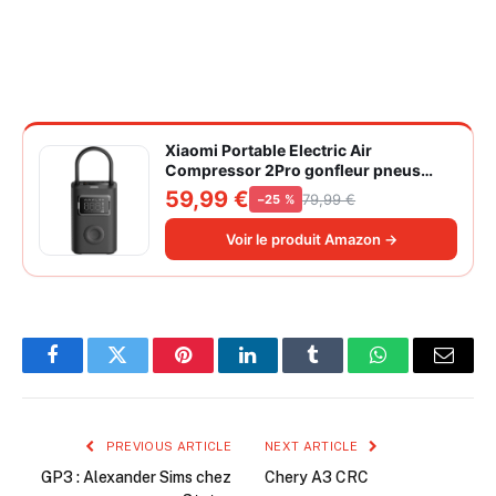
Xiaomi Portable Electric Air
Compressor 2Pro gonfleur pneus
voiture | ±1PSI Contrôle pression
59,99 €
79,99 €
−25 %
pneus, 45s gonflage rapide, batterie
longue durée, avec éclairage, grand
Voir le produit Amazon →
cylindre à air 27 mm
Facebook
Twitter
Pinterest
LinkedIn
Tumblr
WhatsApp
Email
PREVIOUS ARTICLE
NEXT ARTICLE
GP3 : Alexander Sims chez
Chery A3 CRC