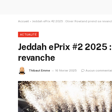
Accueil
»
Jeddah ePrix #2 2025 : Oliver Rowland prend sa revanc
ACTUALITÉ
Jeddah ePrix #2 2025 :
revanche
Thibaut Emme
16 février 2025
Aucun commentai