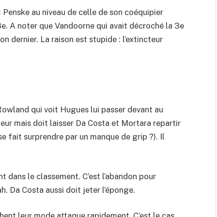
S Penske au niveau de celle de son coéquipier
18e. A noter que Vandoorne qui avait décroché la 3e
bon dernier. La raison est stupide : l’extincteur
 Rowland qui voit Hugues lui passer devant au
ieur mais doit laisser Da Costa et Mortara repartir
e fait surprendre par un manque de grip ?). Il
t dans le classement. C’est l’abandon pour
h. Da Costa aussi doit jeter l’éponge.
hent leur mode attaque rapidement. C’est le cas