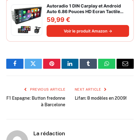
Autoradio 1 DIN Carplay et Android
Auto 6.86 Pouces HD Ecran Tactile
Poste Radio Voiture Soutien Lien
59,99 €
Miroir iOS/Android/Radio FM/USB/EQ
Autoradio Bluetooth Caméra de Recul
Voir le produit Amazon →
Facebook
Twitter
Pinterest
LinkedIn
Tumblr
WhatsApp
Email
PREVIOUS ARTICLE
NEXT ARTICLE
F1 Espagne: Button fredonne
Lifan: 8 modèles en 2009!
à Barcelone
La rédaction