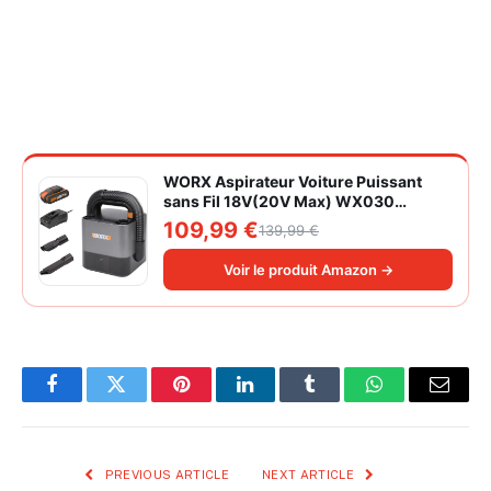
WORX Aspirateur Voiture Puissant
sans Fil 18V(20V Max) WX030
Aspirateur à Main sur Batterie 150W
109,99 €
139,99 €
10KPa avec Boîte de Rangement
Intégrée Dépoussiérage Maille
Voir le produit Amazon →
filtrante Lavable
Facebook
Twitter
Pinterest
LinkedIn
Tumblr
WhatsApp
Email
PREVIOUS ARTICLE
NEXT ARTICLE