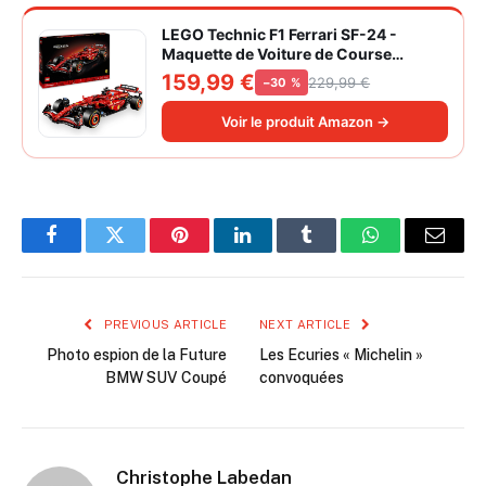
LEGO Technic F1 Ferrari SF-24 -
Maquette de Voiture de Course
Collector à Échelle 1/8 - Décoration -
159,99 €
229,99 €
−30 %
Inclut Moteur V6, Boîte de Vitesses,
DRS et Volant - Idée de Cadeau pour
Voir le produit Amazon →
Adulte et Adolescent 42207
Facebook
Twitter
Pinterest
LinkedIn
Tumblr
WhatsApp
Email
PREVIOUS ARTICLE
NEXT ARTICLE
Photo espion de la Future
Les Ecuries « Michelin »
BMW SUV Coupé
convoquées
Christophe Labedan