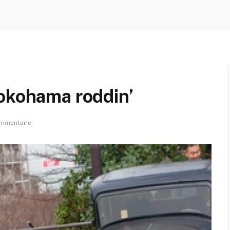
Yokohama roddin’
mmentaire