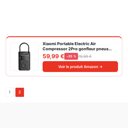
Xiaomi Portable Electric Air
Compressor 2Pro gonfleur pneus
voiture | ±1PSI Contrôle pression
59,99 €
79,99 €
−25 %
pneus, 45s gonflage rapide, batterie
longue durée, avec éclairage, grand
Voir le produit Amazon →
cylindre à air 27 mm
1
2