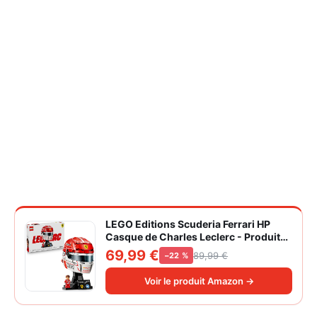
LEGO Editions Scuderia Ferrari HP
Casque de Charles Leclerc - Produit
F1 - Maquette avec Minifigurine
69,99 €
89,99 €
−22 %
Collector - Décoration Intérieure -
Cadeau pour Garçon dès 14 ans et
Voir le produit Amazon →
Adulte Fan d'Automobile 43014