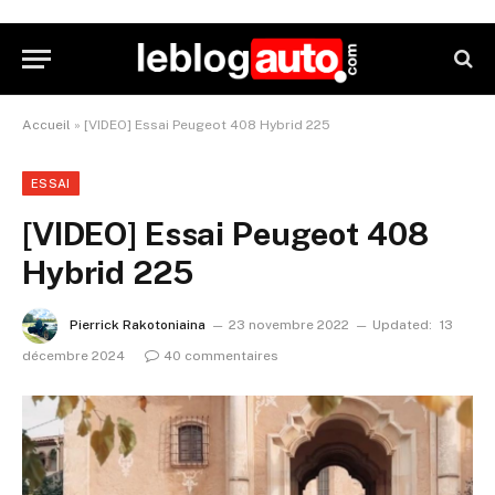
Accueil
»
[VIDEO] Essai Peugeot 408 Hybrid 225
ESSAI
[VIDEO] Essai Peugeot 408
Hybrid 225
Pierrick Rakotoniaina
23 novembre 2022
Updated:
13
décembre 2024
40 commentaires