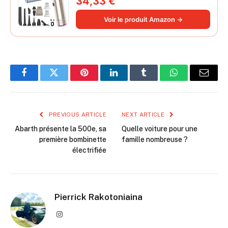
34,33 €
souffleur électrique à air comprimé
220 000 tr/min 3 vitesses pour poils
Voir le produit Amazon →
d'animaux
Facebook
Twitter
Pinterest
LinkedIn
Tumblr
WhatsApp
Email
PREVIOUS ARTICLE
NEXT ARTICLE
Abarth présente la 500e, sa
Quelle voiture pour une
première bombinette
famille nombreuse ?
électrifiée
Pierrick Rakotoniaina
Instagram