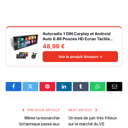
Autoradio 1 DIN Carplay et Android
Auto 6.86 Pouces HD Ecran Tactile
Poste Radio Voiture Soutien Lien
48,99 €
Miroir iOS/Android/Radio FM/USB/EQ
Autoradio Bluetooth Caméra de Recul
Voir le produit Amazon →
Facebook
Twitter
Pinterest
LinkedIn
Tumblr
WhatsApp
Email
PREVIOUS ARTICLE
NEXT ARTICLE
Même la monarchie
Un mois de juin très frileux
britannique passe aux
sur le marché du VE