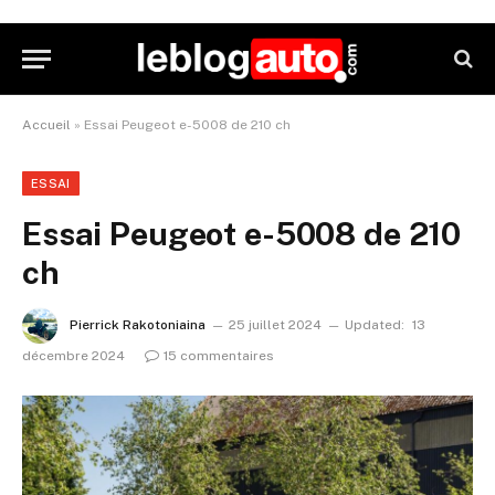
Accueil
»
Essai Peugeot e-5008 de 210 ch
ESSAI
Essai Peugeot e-5008 de 210
ch
Pierrick Rakotoniaina
25 juillet 2024
Updated:
13
décembre 2024
15 commentaires