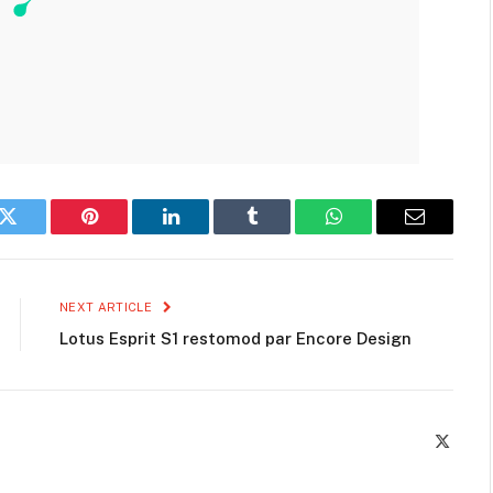
k
Twitter
Pinterest
LinkedIn
Tumblr
WhatsApp
Email
NEXT ARTICLE
Lotus Esprit S1 restomod par Encore Design
X
(Twitte