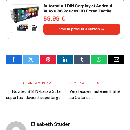
Autoradio 1 DIN Carplay et Android
Auto 6.86 Pouces HD Ecran Tactile
Poste Radio Voiture Soutien Lien
59,99 €
Miroir iOS/Android/Radio FM/USB/EQ
Autoradio Bluetooth Caméra de Recul
Voir le produit Amazon →
Facebook
Twitter
Pinterest
LinkedIn
Tumblr
WhatsApp
Email
PREVIOUS ARTICLE
NEXT ARTICLE
Novitec 812 N-Largo S : la
Verstappen triplement titré
superfast devient superlarge
au Qatar si…
Elisabeth Studer