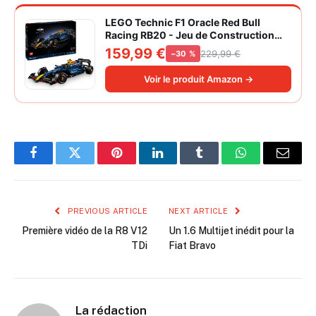
LEGO Technic F1 Oracle Red Bull
Racing RB20 - Jeu de Construction
Collector pour Adulte - Inclut Un
159,99 €
229,99 €
−30 %
Moteur V6 et Une boîte de Vitesses -
Idée Cadeau pour passionnés de
Voir le produit Amazon →
Formule 1 42206
Facebook
Twitter
Pinterest
LinkedIn
Tumblr
WhatsApp
Email
PREVIOUS ARTICLE
NEXT ARTICLE
Première vidéo de la R8 V12
Un 1.6 Multijet inédit pour la
TDi
Fiat Bravo
La rédaction