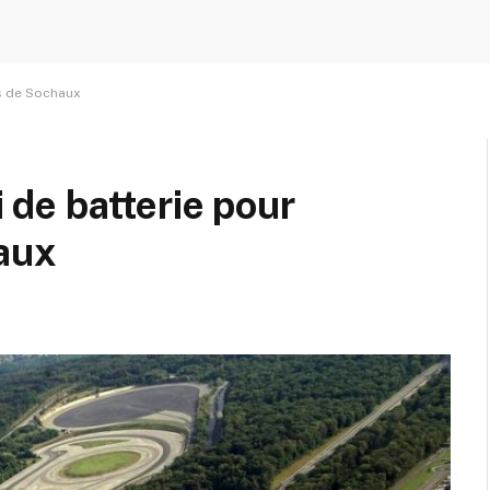
ès de Sochaux
i de batterie pour
haux