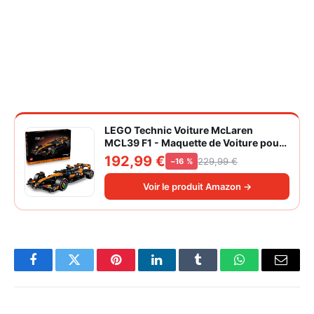
LEGO Technic Voiture McLaren
MCL39 F1 - Maquette de Voiture pour
Adulte - Set de Construction Formule 1
192,99 €
229,99 €
−16 %
Collector - Moteur V6 & Différentiel -
Idée Cadeau pour Fans de Sport
Voir le produit Amazon →
Automobile 42228
Facebook
Twitter
Pinterest
LinkedIn
Tumblr
WhatsApp
Email