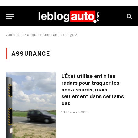
Accueil
»
Pratique
»
Assurance
»
Page 2
ASSURANCE
L’État utilise enfin les
radars pour traquer les
non-assurés, mais
seulement dans certains
cas
18 février 2026