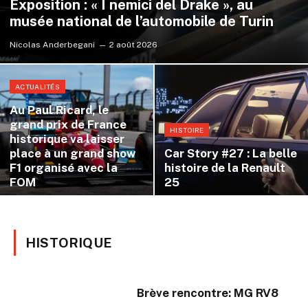
Exposition : « I nemici del Drake », au
musée national de l’automobile de Turin
Nicolas Anderbegani
2 août 2026
ACTUALITÉS
Au Paul Ricard, le
grand prix de France
HISTOIRE
historique va laisser
place à un grand show
Car Story #27 : La belle
F1 organisé avec la
histoire de la Renault
FOM
25
HISTORIQUE
Brève rencontre: MG RV8