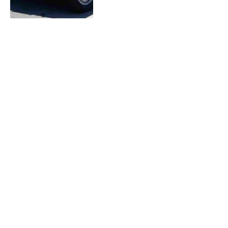
Brussels Retro Festival ce
week-end
19 octobre 2006
Brève rencontre: Renault 14
16 octobre 2006
Porsche 917 Kanapé
16 octobre 2006
1980-84: En attendant la