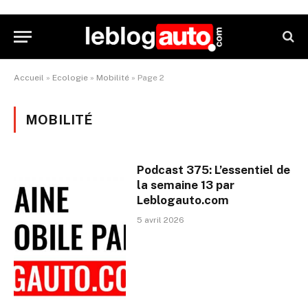
Accueil
»
Ecologie
»
Mobilité
»
Page 2
MOBILITÉ
Podcast 375: L’essentiel de
la semaine 13 par
Leblogauto.com
5 avril 2026