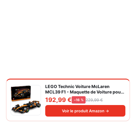
LEGO Technic Voiture McLaren
MCL39 F1 - Maquette de Voiture pour
Adulte - Set de Construction Formule 1
192,99 €
229,99 €
−16 %
Collector - Moteur V6 & Différentiel -
Idée Cadeau pour Fans de Sport
Voir le produit Amazon →
Automobile 42228