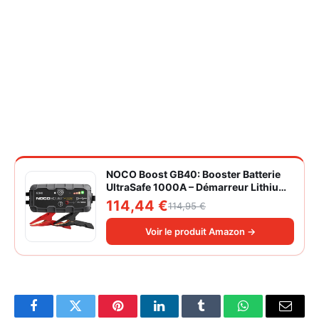
NOCO Boost GB40: Booster Batterie
UltraSafe 1000A – Démarreur Lithium
12V Portable avec Powerbank et
114,44 €
114,95 €
Chargeur USB – pour Moteurs
Essence 6,0L et Diesel 3,0L
Voir le produit Amazon →
Facebook
Twitter
Pinterest
LinkedIn
Tumblr
WhatsApp
Email