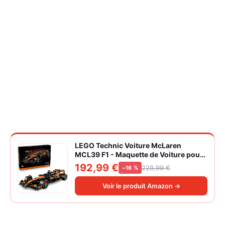
LEGO Technic Voiture McLaren
MCL39 F1 - Maquette de Voiture pour
Adulte - Set de Construction Formule 1
192,99 €
229,99 €
−16 %
Collector - Moteur V6 & Différentiel -
Idée Cadeau pour Fans de Sport
Voir le produit Amazon →
Automobile 42228